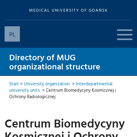
MEDICAL UNIVERSITY OF GDAŃSK
PL
Directory of MUG
organizational structure
Start
>
University organization
>
Interdepartmental
university units
>
Centrum Biomedycyny Kosmicznej i
Ochrony Radiologicznej
Centrum Biomedycyny
Kosmicznej i Ochrony