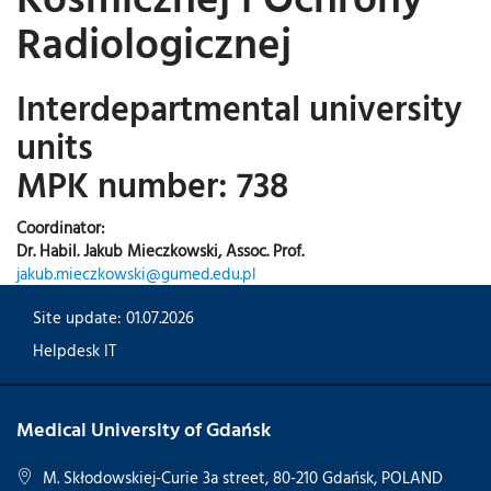
Radiologicznej
Interdepartmental university
units
MPK number: 738
Coordinator:
Dr. Habil. Jakub Mieczkowski, Assoc. Prof.
jakub.mieczkowski@gumed.edu.pl
Site update: 01.07.2026
Helpdesk IT
Medical University of Gdańsk
M. Skłodowskiej-Curie 3a street, 80-210 Gdańsk, POLAND