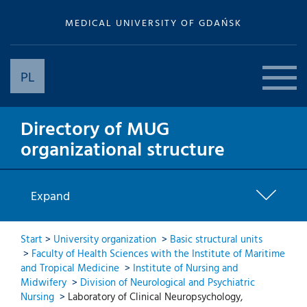
MEDICAL UNIVERSITY OF GDAŃSK
PL
Directory of MUG
organizational structure
Expand
Start
>
University organization
>
Basic structural units
>
Faculty of Health Sciences with the Institute of Maritime
and Tropical Medicine
>
Institute of Nursing and
Midwifery
>
Division of Neurological and Psychiatric
Nursing
>
Laboratory of Clinical Neuropsychology,