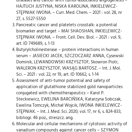
HAJTUCH JUSTYNA, NISKA KAROLINA, INKIELEWICZ-
STĘPNIAK IWONA. – Curr. Med. Chem. – 2021 : vol. 28, nr
27, s. 5527-5550
Pancreatic cancer and platelets crosstalk: a potential
biomarker and target – MAI SHAOSHAN, INKIELEWICZ-
STĘPNIAK IWONA. – Front. Cell. Dev. Biol. – 2021 : vol. 9,
art. ID 749689, s. 1-13
Butyrylcholinesterase – protein interactions in human
serum – JASIECKI JACEK, SZCZOCZARZ ANNA, Cysewski
Dominik, LEWANDOWSKI KRZYSZTOF, Skowron Piotr,
WALERON KRZYSZTOF, WASĄG BARTOSZ. – Int. J. Mol.
Sci. – 2021 : vol. 22, nr 19, art. ID 10662, s. 1-14
Assessment of anti-tumor potential and safety of
application of glutathione stabilized gold nanoparticles
conjugated with chemotherapeutics – Karol P.
Steckiewicz, EWELINA BARCIŃSKA, Katarzyna Sobczak,
Ewelina Tomczyk, Michał Wojcik, IWONA INKIELEWICZ-
STĘPNIAK. – Int. J. Med. Sci. 2020; vol. 17, nr 6, s. 824-833,
bibliogr. 46 poz., streszcz. ang.
Molecular and cellular mechanisms of cytotoxic activity of
vanadium compounds against cancer cells – SZYMON