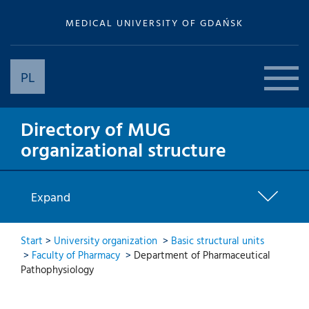
MEDICAL UNIVERSITY OF GDAŃSK
PL
Directory of MUG
organizational structure
Expand
Start
>
University organization
>
Basic structural units
>
Faculty of Pharmacy
>
Department of Pharmaceutical
Pathophysiology