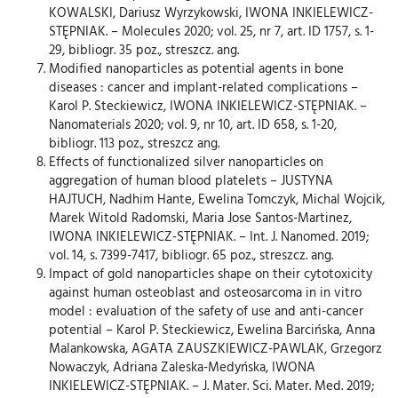
KOWALSKI, Dariusz Wyrzykowski, IWONA INKIELEWICZ-
STĘPNIAK. – Molecules 2020; vol. 25, nr 7, art. ID 1757, s. 1-
29, bibliogr. 35 poz., streszcz. ang.
Modified nanoparticles as potential agents in bone
diseases : cancer and implant-related complications –
Karol P. Steckiewicz, IWONA INKIELEWICZ-STĘPNIAK. –
Nanomaterials 2020; vol. 9, nr 10, art. ID 658, s. 1-20,
bibliogr. 113 poz., streszcz ang.
Effects of functionalized silver nanoparticles on
aggregation of human blood platelets – JUSTYNA
HAJTUCH, Nadhim Hante, Ewelina Tomczyk, Michal Wojcik,
Marek Witold Radomski, Maria Jose Santos-Martinez,
IWONA INKIELEWICZ-STĘPNIAK. – Int. J. Nanomed. 2019;
vol. 14, s. 7399-7417, bibliogr. 65 poz., streszcz. ang.
Impact of gold nanoparticles shape on their cytotoxicity
against human osteoblast and osteosarcoma in in vitro
model : evaluation of the safety of use and anti-cancer
potential – Karol P. Steckiewicz, Ewelina Barcińska, Anna
Malankowska, AGATA ZAUSZKIEWICZ-PAWLAK, Grzegorz
Nowaczyk, Adriana Zaleska-Medyńska, IWONA
INKIELEWICZ-STĘPNIAK. – J. Mater. Sci. Mater. Med. 2019;