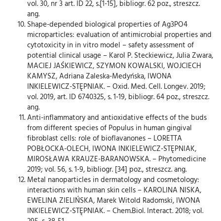
vol. 30, nr 3 art. ID 22, s.[1-15], bibliogr. 62 poz., streszcz.
ang.
Shape-depended biological properties of Ag3PO4
microparticles: evaluation of antimicrobial properties and
cytotoxicity in in vitro model – safety assessment of
potential clinical usage – Karol P. Steckiewicz, Julia Zwara,
MACIEJ JAŚKIEWICZ, SZYMON KOWALSKI, WOJCIECH
KAMYSZ, Adriana Zaleska-Medyńska, IWONA
INKIELEWICZ-STĘPNIAK. – Oxid. Med. Cell. Longev. 2019;
vol. 2019, art. ID 6740325, s. 1-19, bibliogr. 64 poz., streszcz.
ang.
Anti-inflammatory and antioxidative effects of the buds
from different species of Populus in human gingival
fibroblast cells: role of bioflavanones – LORETTA
POBŁOCKA-OLECH, IWONA INKIELEWICZ-STĘPNIAK,
MIROSŁAWA KRAUZE-BARANOWSKA. – Phytomedicine
2019; vol. 56, s. 1-9, bibliogr. [34] poz., streszcz. ang.
Metal nanoparticles in dermatology and cosmetology:
interactions with human skin cells – KAROLINA NISKA,
EWELINA ZIELIŃSKA, Marek Witold Radomski, IWONA
INKIELEWICZ-STĘPNIAK. – Chem.Biol. Interact. 2018; vol.
295, s. 38-51